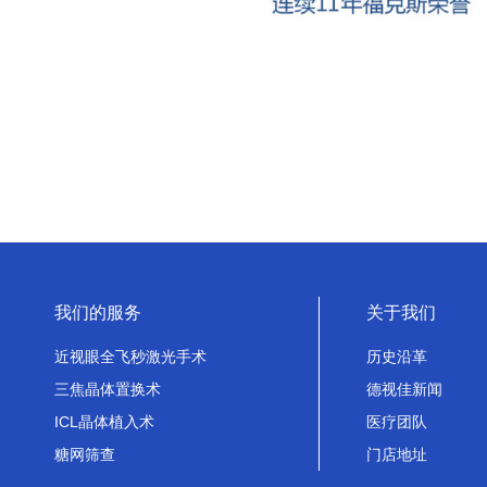
我们的服务
关于我们
近视眼全飞秒激光手术
历史沿革
三焦晶体置换术
德视佳新闻
ICL晶体植入术
医疗团队
糖网筛查
门店地址