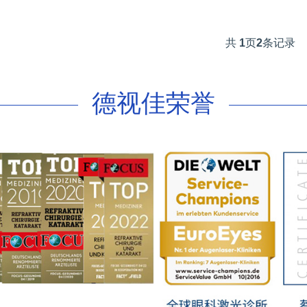
共
1
页
2
条记录
德视佳荣誉