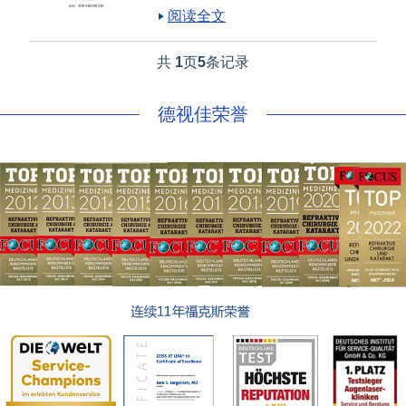
眼和远视眼的区别，这篇文章，
阅读全文
上海德视佳为大家讲解远视和老
花眼的区别。远视和老花眼的区
共
1
页
5
条记录
别，远视和老花眼的区别定义。
德视佳荣誉