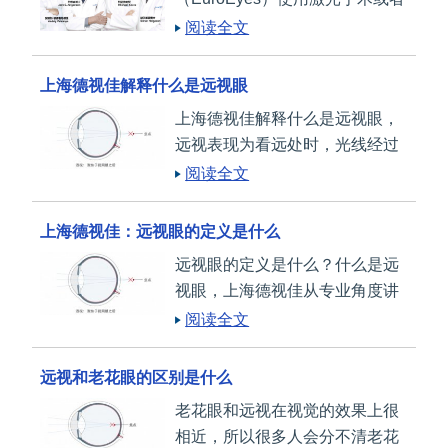
其他方式（诸如后房晶体植入术
阅读全文
（ICL）或屈光性晶体置换术
（RLE））来帮助矫正远视
上海德视佳解释什么是远视眼
上海德视佳解释什么是远视眼，
远视表现为看远处时，光线经过
折射聚焦在视网膜之后，导致视
阅读全文
物不清，而看近处时，晶体通过
自身调节使焦点仍能落在视网膜
上海德视佳：远视眼的定义是什么
上，所以能清晰视物。
远视眼的定义是什么？什么是远
视眼，上海德视佳从专业角度讲
解远视眼的定义。
阅读全文
远视和老花眼的区别是什么
老花眼和远视在视觉的效果上很
相近，所以很多人会分不清老花