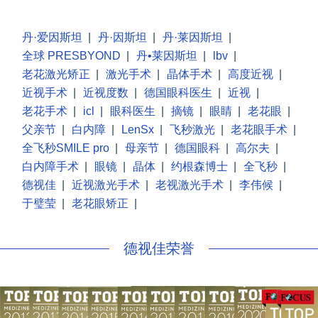
丹·爱因斯坦
|
丹·因斯坦
|
丹·莱因斯坦
|
全球 PRESBYOND
|
丹•莱因斯坦
|
lbv
|
老花激光矫正
|
激光手术
|
晶体手术
|
高度近视
|
近视手术
|
近视度数
|
德国眼科医生
|
近视
|
老花手术
|
icl
|
眼科医生
|
摘镜
|
眼睛
|
老花眼
|
父亲节
|
白内障
|
LenSx
|
飞秒激光
|
老花眼手术
|
全飞秒SMILE pro
|
母亲节
|
德国眼科
|
高尔夫
|
白内障手术
|
眼镜
|
晶体
|
约根森博士
|
全飞秒
|
德视佳
|
近视激光手术
|
老视激光手术
|
李伟候
|
于璧莹
|
老花眼矫正
|
德视佳荣誉