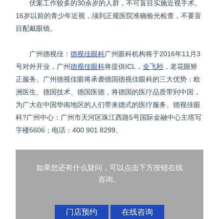
伏案工作较多的30余岁的人群，不可盲目实施近视手术。
16岁以前的青少年近视，须到正规医院准确验光检查，不要盲
目配戴眼镜。
广州德视佳：
德视佳眼科
广州眼科机构将于2016年11月3
号对外开业，广州
德视佳眼科
将提供ICL，
全飞秒
，老花眼矫
正服务。广州德视佳眼将承袭德国德视佳眼科的三大优势：欧
洲医生、德国技术、德国医德，将德国的医疗品质带到中国，
为广大在中国华南地区的人们带来德式的医疗服务。德视佳眼
科?广州中心：广州市天河区珠江西路5号国际金融中心主塔写
字楼5606；电话：400 901 8299。
如果您还有什么疑问，可以点击下方按钮在线
咨询。
门店预约
在线咨询