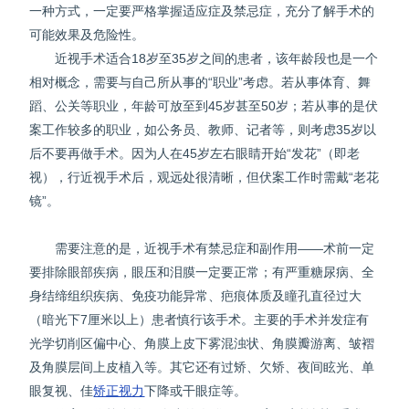
一种方式，一定要严格掌握适应症及禁忌症，充分了解手术的
可能效果及危险性。
近视手术适合18岁至35岁之间的患者，该年龄段也是一个
相对概念，需要与自己所从事的“职业”考虑。若从事体育、舞
蹈、公关等职业，年龄可放至到45岁甚至50岁；若从事的是伏
案工作较多的职业，如公务员、教师、记者等，则考虑35岁以
后不要再做手术。因为人在45岁左右眼睛开始“发花”（即老
视），行近视手术后，观远处很清晰，但伏案工作时需戴“老花
镜”。
需要注意的是，近视手术有禁忌症和副作用——术前一定
要排除眼部疾病，眼压和泪膜一定要正常；有严重糖尿病、全
身结缔组织疾病、免疫功能异常、疤痕体质及瞳孔直径过大
（暗光下7厘米以上）患者慎行该手术。主要的手术并发症有
光学切削区偏中心、角膜上皮下雾混浊状、角膜瓣游离、皱褶
及角膜层间上皮植入等。其它还有过矫、欠矫、夜间眩光、单
眼复视、佳
矫正视力
下降或干眼症等。