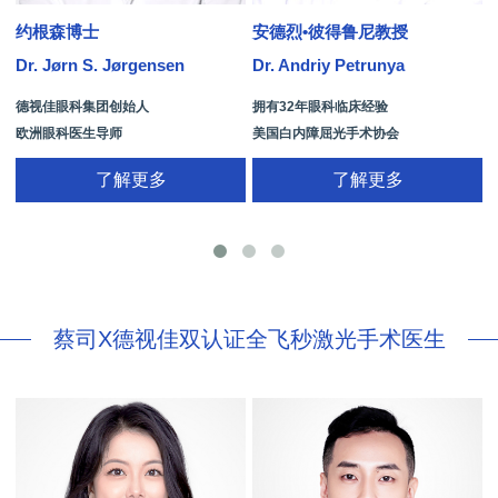
约根森博士
安德烈•彼得鲁尼教授
Dr. Jørn S. Jørgensen
Dr. Andriy Petrunya
D
德视佳眼科集团创始人
拥有32年眼科临床经验
欧洲眼科医生导师
美国白内障屈光手术协会
拥有35年眼科从业经历
国际屈光手术协会(ISRS)
了解更多
了解更多
26项发明专利[青光眼手术/葡萄膜炎/斜
视/黄斑变性/结膜炎/视网膜病
蔡司X德视佳双认证全飞秒激光手术医生