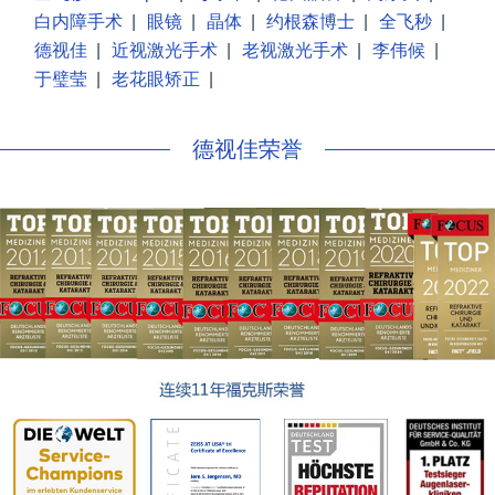
白内障手术
|
眼镜
|
晶体
|
约根森博士
|
全飞秒
|
德视佳
|
近视激光手术
|
老视激光手术
|
李伟候
|
于璧莹
|
老花眼矫正
|
德视佳荣誉