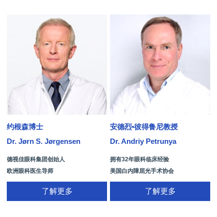
约根森博士
安德烈•彼得鲁尼教授
Dr. Jørn S. Jørgensen
Dr. Andriy Petrunya
D
德视佳眼科集团创始人
拥有32年眼科临床经验
欧洲眼科医生导师
美国白内障屈光手术协会
拥有35年眼科从业经历
国际屈光手术协会(ISRS)
了解更多
了解更多
26项发明专利[青光眼手术/葡萄膜炎/斜
视/黄斑变性/结膜炎/视网膜病