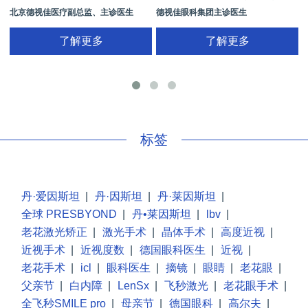
北京德视佳医疗副总监、主诊医生
德视佳眼科集团主诊医生
了解更多
了解更多
手
标签
丹·爱因斯坦
|
丹·因斯坦
|
丹·莱因斯坦
|
全球 PRESBYOND
|
丹•莱因斯坦
|
lbv
|
老花激光矫正
|
激光手术
|
晶体手术
|
高度近视
|
近视手术
|
近视度数
|
德国眼科医生
|
近视
|
老花手术
|
icl
|
眼科医生
|
摘镜
|
眼睛
|
老花眼
|
父亲节
|
白内障
|
LenSx
|
飞秒激光
|
老花眼手术
|
全飞秒SMILE pro
|
母亲节
|
德国眼科
|
高尔夫
|