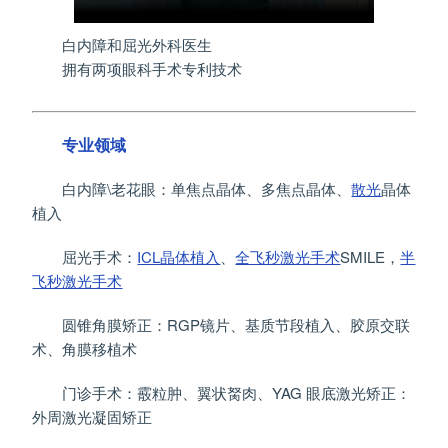
白内障和屈光外科医生
拥有两项眼科手术专利技术
专业领域
白内障\老花眼：单焦点晶体、多焦点晶体、
散光
晶体
植入
屈光手术：
ICL晶体植入
、
全飞秒
激光手术
SMILE，
半
飞秒激光手术
圆锥角膜矫正：RGP镜片、基质节段植入、胶原交联
术、角膜移植术
门诊手术：霰粒肿、翼状胬肉、YAG 眼底激光矫正：
外周激光凝固矫正