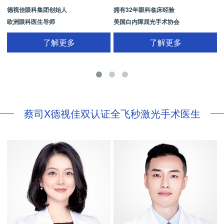
德视佳眼科集团创始人
拥有32年眼科临床经验
欧洲眼科医生导师
美国白内障屈光手术协会
拥有35年眼科从业经历
国际屈光手术协会(ISRS)
了解更多
了解更多
26项发明专利[青光眼手术/葡萄膜炎/斜
视/黄斑变性/结膜炎/视网膜病
蔡司X德视佳双认证全飞秒激光手术医生