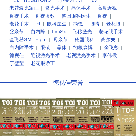
老花激光矫正
|
激光手术
|
晶体手术
|
高度近视
|
近视手术
|
近视度数
|
德国眼科医生
|
近视
|
老花手术
|
icl
|
眼科医生
|
摘镜
|
眼睛
|
老花眼
|
父亲节
|
白内障
|
LenSx
|
飞秒激光
|
老花眼手术
|
全飞秒SMILE pro
|
母亲节
|
德国眼科
|
高尔夫
|
白内障手术
|
眼镜
|
晶体
|
约根森博士
|
全飞秒
|
德视佳
|
近视激光手术
|
老视激光手术
|
李伟候
|
于璧莹
|
老花眼矫正
|
德视佳荣誉