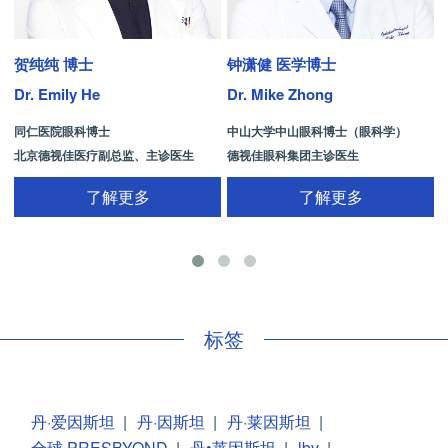
贺纯纯 博士
钟潇健 医学博士
Dr. Emily He
Dr. Mike Zhong
D
同仁医院眼科博士
中山大学中山眼科博士（眼科学）
北京德视佳医疗副总监、主诊医生
德视佳眼科集团主诊医生
了解更多
了解更多
手
标签
丹·爱因斯坦
|
丹·因斯坦
|
丹·莱因斯坦
|
全球 PRESBYOND
|
丹•莱因斯坦
|
lbv
|