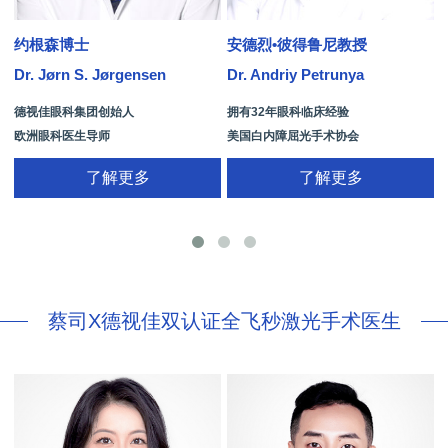
约根森博士
安德烈•彼得鲁尼教授
Dr. Jørn S. Jørgensen
Dr. Andriy Petrunya
D
德视佳眼科集团创始人
拥有32年眼科临床经验
欧洲眼科医生导师
美国白内障屈光手术协会
拥有35年眼科从业经历
国际屈光手术协会(ISRS)
了解更多
了解更多
26项发明专利[青光眼手术/葡萄膜炎/斜
视/黄斑变性/结膜炎/视网膜病
蔡司X德视佳双认证全飞秒激光手术医生