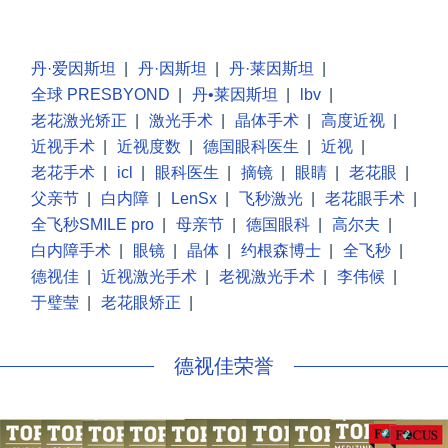
丹·爱因斯坦
|
丹·因斯坦
|
丹·莱因斯坦
|
全球 PRESBYOND
|
丹•莱因斯坦
|
lbv
|
老花激光矫正
|
激光手术
|
晶体手术
|
高度近视
|
近视手术
|
近视度数
|
德国眼科医生
|
近视
|
老花手术
|
icl
|
眼科医生
|
摘镜
|
眼睛
|
老花眼
|
父亲节
|
白内障
|
LenSx
|
飞秒激光
|
老花眼手术
|
全飞秒SMILE pro
|
母亲节
|
德国眼科
|
高尔夫
|
白内障手术
|
眼镜
|
晶体
|
约根森博士
|
全飞秒
|
德视佳
|
近视激光手术
|
老视激光手术
|
李伟候
|
于璧莹
|
老花眼矫正
|
德视佳荣誉