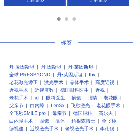
手
标签
丹·爱因斯坦
|
丹·因斯坦
|
丹·莱因斯坦
|
全球 PRESBYOND
|
丹•莱因斯坦
|
lbv
|
老花激光矫正
|
激光手术
|
晶体手术
|
高度近视
|
近视手术
|
近视度数
|
德国眼科医生
|
近视
|
老花手术
|
icl
|
眼科医生
|
摘镜
|
眼睛
|
老花眼
|
父亲节
|
白内障
|
LenSx
|
飞秒激光
|
老花眼手术
|
全飞秒SMILE pro
|
母亲节
|
德国眼科
|
高尔夫
|
白内障手术
|
眼镜
|
晶体
|
约根森博士
|
全飞秒
|
德视佳
|
近视激光手术
|
老视激光手术
|
李伟候
|