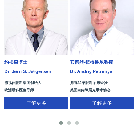
约根森博士
安德烈•彼得鲁尼教授
Dr. Jørn S. Jørgensen
Dr. Andriy Petrunya
D
德视佳眼科集团创始人
拥有32年眼科临床经验
欧洲眼科医生导师
美国白内障屈光手术协会
拥有35年眼科从业经历
国际屈光手术协会(ISRS)
了解更多
了解更多
26项发明专利[青光眼手术/葡萄膜炎/斜
视/黄斑变性/结膜炎/视网膜病