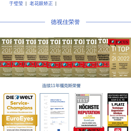
于璧莹
|
老花眼矫正
|
德视佳荣誉