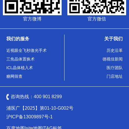
官方微博
官方微信
我们的服务
关于我们
近视眼全飞秒激光手术
历史沿革
三焦晶体置换术
德视佳新闻
ICL晶体植入术
医疗团队
糖网筛查
门店地址
咨询热线：
400 901 8299
浦医广【2025】第01-10-G002号
沪ICP备13009897号-1
百度地图
|
site地图
|
TAG标签