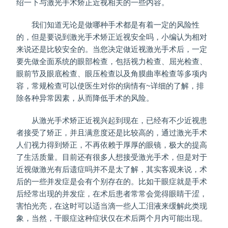
绍一下与激光手术矫正近视相关的一些内容。
我们知道无论是做哪种手术都是有着一定的风险性
的，但是要说到激光手术矫正近视安全吗，小编认为相对
来说还是比较安全的。当您决定做近视激光手术后，一定
要先做全面系统的眼部检查，包括视力检查、屈光检查、
眼前节及眼底检查、眼压检查以及角膜曲率检查等多项内
容，常规检查可以使医生对你的病情有~详细的了解，排
除各种异常因素，从而降低手术的风险。
从激光手术矫正近视兴起到现在，已经有不少近视患
者接受了矫正，并且满意度还是比较高的，通过激光手术
人们视力得到矫正，不再依赖于厚厚的眼镜，极大的提高
了生活质量。目前还有很多人想接受激光手术，但是对于
近视做激光有后遗症吗并不是太了解，其实客观来说，术
后的一些并发症是会有个别存在的。比如干眼症就是手术
后经常出现的并发症，在术后患者常常会觉得眼睛干涩，
害怕光亮，在这时可以适当滴一些人工泪液来缓解此类现
象，当然，干眼症这种症状仅在术后两个月内可能出现。