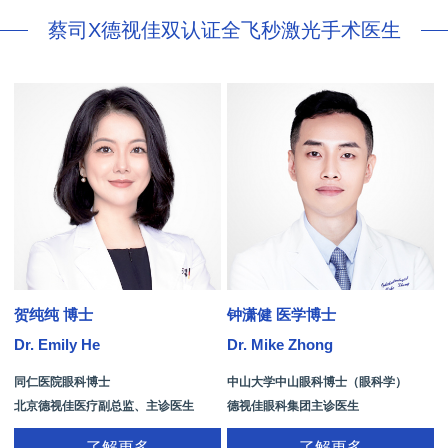
蔡司X德视佳双认证全飞秒激光手术医生
贺纯纯 博士
钟潇健 医学博士
Dr. Emily He
Dr. Mike Zhong
D
同仁医院眼科博士
中山大学中山眼科博士（眼科学）
北京德视佳医疗副总监、主诊医生
德视佳眼科集团主诊医生
了解更多
了解更多