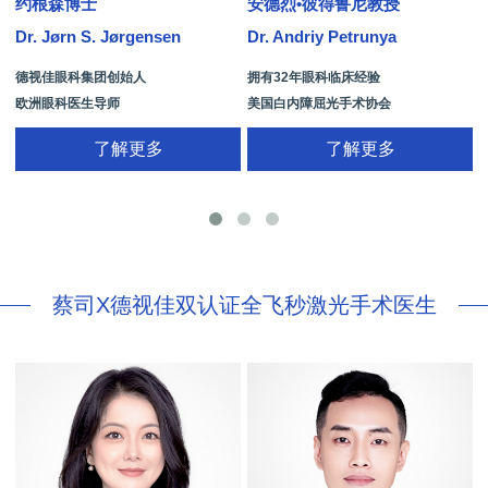
约根森博士
安德烈•彼得鲁尼教授
Dr. Jørn S. Jørgensen
Dr. Andriy Petrunya
D
德视佳眼科集团创始人
拥有32年眼科临床经验
欧洲眼科医生导师
美国白内障屈光手术协会
拥有35年眼科从业经历
国际屈光手术协会(ISRS)
了解更多
了解更多
26项发明专利[青光眼手术/葡萄膜炎/斜
视/黄斑变性/结膜炎/视网膜病
蔡司X德视佳双认证全飞秒激光手术医生