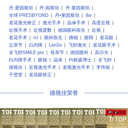
丹·爱因斯坦
|
丹·因斯坦
|
丹·莱因斯坦
|
全球 PRESBYOND
|
丹•莱因斯坦
|
lbv
|
老花激光矫正
|
激光手术
|
晶体手术
|
高度近视
|
近视手术
|
近视度数
|
德国眼科医生
|
近视
|
老花手术
|
icl
|
眼科医生
|
摘镜
|
眼睛
|
老花眼
|
父亲节
|
白内障
|
LenSx
|
飞秒激光
|
老花眼手术
|
全飞秒SMILE pro
|
母亲节
|
德国眼科
|
高尔夫
|
白内障手术
|
眼镜
|
晶体
|
约根森博士
|
全飞秒
|
德视佳
|
近视激光手术
|
老视激光手术
|
李伟候
|
于璧莹
|
老花眼矫正
|
德视佳荣誉